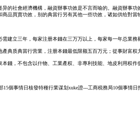
怪异的社會經濟機構，融資辦事功效是不言而喻的。融資辦事功
和商品買賣功效，别的典當行另有其他一些功效，诸如供给對當
必需建立三年，每家注册本錢在三万万以上，每家每一年总業務
地產典质典當行营業，注册本錢最低限额五百万元；從事財富权
泉本錢，不包含以什物、工業產权、非專利技能、地皮利用权作
公安部15個事情日核發特種行業谋划xuke證---工商税務局10個事