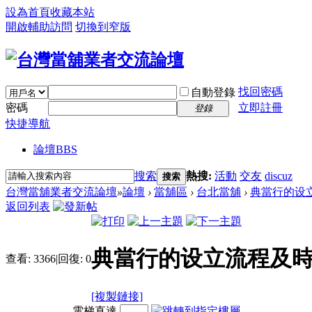
設為首頁
收藏本站
開啟輔助訪問
切換到窄版
找回密碼
自動登錄
密碼
立即註冊
登錄
快捷導航
論壇
BBS
搜索
熱搜:
活動
交友
discuz
搜索
台灣當舖業者交流論壇
»
論壇
›
當舖區
›
台北當舖
›
典當行的设
返回列表
典當行的设立流程及
查看:
3366
|
回復:
0
[複製鏈接]
電梯直達