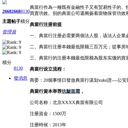
典當行作為一種既有金融性子又有贸易性子的、
2668
2668
8130
買賣功效。别的典當公司還阐扬着當物保管功效
主題
帖子
積分
典當行注册前提
管理員
一、典當行注册必需要两個法人股，该法人企業
二、典當行注册本錢最低限额三百万元；從事房
三、典當行的注册本錢最低限额為股东实缴的貨
積分
8130
典當行设立流程：
發消息
商委：20個事情日發放典當行谋划xuke證----
典當行資本举荐
抗皺面霜
，
公司名称：北京XXXX典當有限公司
注册資金：1500万
注册時候：2013年