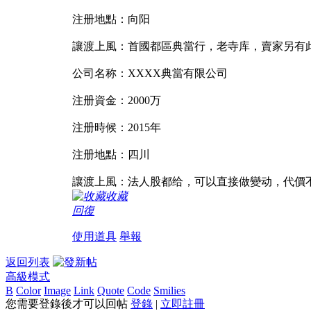
注册地點：向阳
讓渡上風：首國都區典當行，老寺库，賣家另有
公司名称：XXXX典當有限公司
注册資金：2000万
注册時候：2015年
注册地點：四川
讓渡上風：法人股都给，可以直接做變动，代價
收藏
回復
使用道具
舉報
返回列表
高級模式
B
Color
Image
Link
Quote
Code
Smilies
您需要登錄後才可以回帖
登錄
|
立即註冊