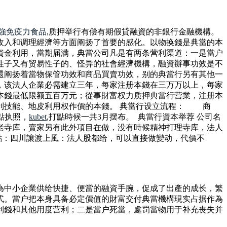
強免疫力食品
,质押举行有偿有期假貸融資的非銀行金融機構。
收入和调理經濟等方面阐扬了首要的感化。以物换錢是典當的本
資金利用，當期届满，典當公司凡是有两条营利渠道：一是當户
性子又有贸易性子的、怪异的社會經濟機構，融資辦事功效是不
還阐扬着當物保管功效和商品買賣功效，别的典當行另有其他一
，该法人企業必需建立三年，每家注册本錢在三万万以上，每家
本錢最低限额五百万元；從事財富权力质押典當行营業，注册本
利技能、地皮利用权作價的本錢。 典當行设立流程： 商
打點执照，
kubet
,打點時候一共3月摆布。 典當行資本举荐 公司名
行，老寺库，賣家另有此外項目在做，没有時候精神打理寺库，法人
册地點：四川讓渡上風：法人股都给，可以直接做變动，代價不
為中小企業供给快捷、便當的融資手腕，促成了出產的成长，繁
式。當户把本身具备必定價值的財富交付典當機構現实占据作為
利錢和其他用度营利；二是當户死當，處罚當物用于补充丧失并