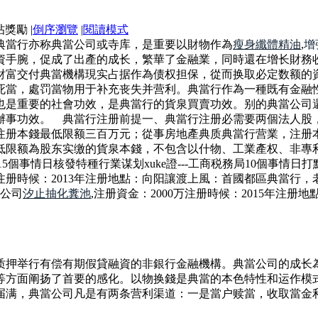
|
倒序瀏覽
|
閱讀模式
典當行亦称典當公司或寺库，是重要以財物作為
瘦身纖體精油
,
增
資手腕，促成了出產的成长，繁華了金融業，同時還在增长財務
財富交付典當機構現实占据作為债权担保，從而换取必定数额的
死當，處罚當物用于补充丧失并营利。典當行作為一種既有金融
也是重要的社會功效，是典當行的貨泉買賣功效。别的典當公司
辦事功效。 典當行注册前提一、典當行注册必需要两個法人股
注册本錢最低限额三百万元；從事房地產典质典當行营業，注册
低限额為股东实缴的貨泉本錢，不包含以什物、工業產权、非專
部15個事情日核發特種行業谋划xuke證---工商税務局10個事情日
0万注册時候：2013年注册地點：向阳讓渡上風：首國都區典當
限公司
汐止抽化糞池
,注册資金：2000万注册時候：2015年注
质押举行有偿有期假貸融資的非銀行金融機構。典當公司的成长
等方面阐扬了首要的感化。以物换錢是典當的本色特性和运作模
届满，典當公司凡是有两条营利渠道：一是當户赎當，收取當金