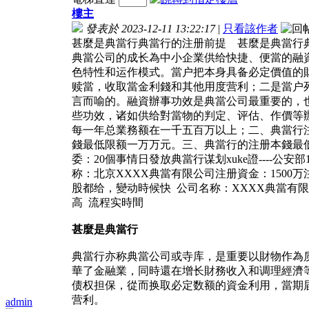
樓主
發表於 2023-12-11 13:22:17
|
只看該作者
甚麼是典當行典當行的注册前提 甚麼是典當行
典當公司的成长為中小企業供给快捷、便當的融
色特性和运作模式。當户把本身具备必定價值的
赎當，收取當金利錢和其他用度营利；二是當户
言而喻的。融資辦事功效是典當公司最重要的，
些功效，诸如供给對當物的判定、评估、作價等
每一年总業務额在一千五百万以上；二、典當行
錢最低限额一万万元。三、典當行的注册本錢最
委：20個事情日發放典當行谋划xuke證----公安
称：北京XXXX典當有限公司注册資金：150
股都给，變动時候快 公司名称：XXXX典當有
高 流程实時間
甚麼是典當行
典當行亦称典當公司或寺库，是重要以財物作為
華了金融業，同時還在增长財務收入和调理經濟
债权担保，從而换取必定数额的資金利用，當期
营利。
admin