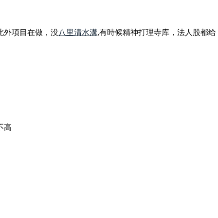
此外項目在做，没
八里清水溝
,有時候精神打理寺库，法人股都给
不高