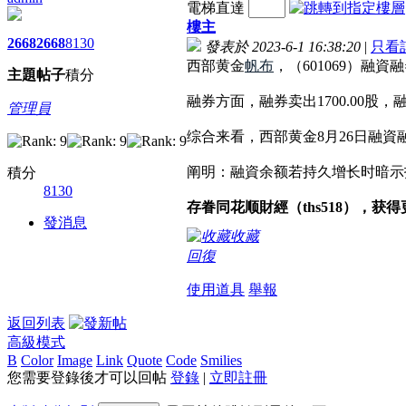
電梯直達
樓主
2668
2668
8130
發表於 2023-6-1 16:38:20
|
只看
西部黄金
帆布
，（601069）融資
主題
帖子
積分
融券方面，融券卖出1700.00股，融
管理員
综合来看，西部黄金8月26日融資融券
阐明：融資余额若持久增长时暗示
積分
8130
存眷同花顺財經（ths518），获
發消息
收藏
回復
使用道具
舉報
返回列表
高級模式
B
Color
Image
Link
Quote
Code
Smilies
您需要登錄後才可以回帖
登錄
|
立即註冊