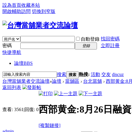
設為首頁
收藏本站
開啟輔助訪問
切換到窄版
找回密碼
自動登錄
密碼
立即註冊
登錄
快捷導航
論壇
BBS
搜索
熱搜:
活動
交友
discuz
搜索
台灣當舖業者交流論壇
»
論壇
›
當舖區
›
台北當舖
›
西部黄金:8月2
返回列表
西部黄金:8月26日融資净
查看:
3561
|
回復:
0
[複製鏈接]
admin