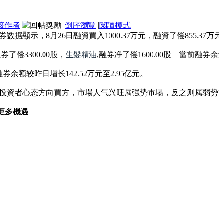
該作者
|
倒序瀏覽
|
閱讀模式
融券数据顯示，8月26日融資買入1000.37万元，融資了偿855.37
券了偿3300.00股，
生髮精油
,融券净了偿1600.00股，當前融券余量
余额较昨日增长142.52万元至2.95亿元。
投資者心态方向買方，市場人气兴旺属强势市場，反之则属弱势
得更多機遇