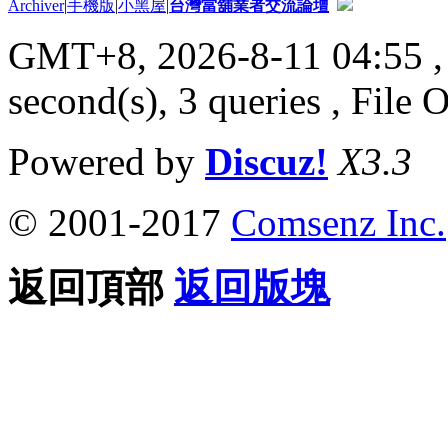
Archiver
|
手機版
|
小黑屋
|
台灣當舖業者交流論壇
GMT+8, 2026-8-11 04:55
,
second(s), 3 queries , File 
Powered by
Discuz!
X3.3
© 2001-2017
Comsenz Inc.
返回頂部
返回版塊